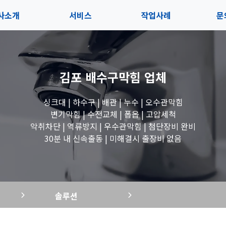
사소개
서비스
작업사례
문
사소개
솔루션
전체보기
상
김포 배수구막힘
업체
내사항
블로그
세면대 작업
고
싱크대 | 하수구 | 배관 | 누수 | 오수관막힘
시는길
변기 작업
변기막힘 | 수전교체 | 폽옵 | 고압세척
악취차단 | 역류방지 | 우수관막힘 | 첨단장비 완비
욕조 작업
30분 내 신속출동 | 미해결시 출장비 없음
하수구 작업
솔루션
수도꼭지 작업