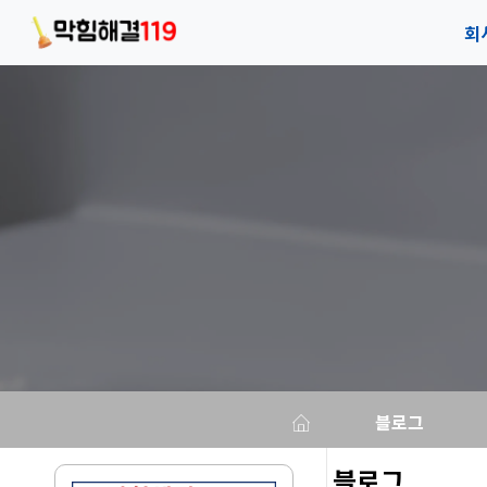
회
회
안
오
블로그
블로그