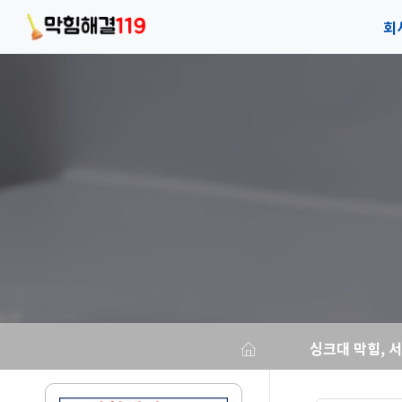
회
회
안
오