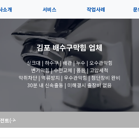
사소개
서비스
작업사례
문
사소개
솔루션
전체보기
상
김포 배수구막힘
업체
내사항
블로그
세면대 작업
고
싱크대 | 하수구 | 배관 | 누수 | 오수관막힘
시는길
변기 작업
변기막힘 | 수전교체 | 폽옵 | 고압세척
악취차단 | 역류방지 | 우수관막힘 | 첨단장비 완비
욕조 작업
30분 내 신속출동 | 미해결시 출장비 없음
하수구 작업
싱크대 막힘, 서전트(압력펌프)로 완벽하게 해결한 현장 이야기
수도꼭지 작업