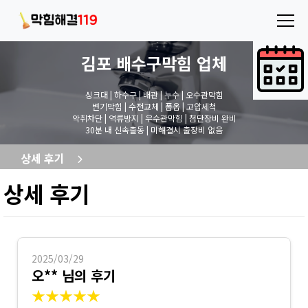
김포 배수구막힘
업체
싱크대 | 하수구 | 배관 | 누수 | 오수관막힘
변기막힘 | 수전교체 | 폽옵 | 고압세척
악취차단 | 역류방지 | 우수관막힘 | 첨단장비 완비
30분 내 신속출동 | 미해결시 출장비 없음
상세 후기
상세 후기
2025/03/29
오** 님의 후기
★★★★★