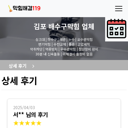
김포 배수구막힘
업체
싱크대 | 하수구 | 배관 | 누수 | 오수관막힘
변기막힘 | 수전교체 | 폽옵 | 고압세척
악취차단 | 역류방지 | 우수관막힘 | 첨단장비 완비
30분 내 신속출동 | 미해결시 출장비 없음
상세 후기
상세 후기
2025/04/03
서** 님의 후기
★★★★★