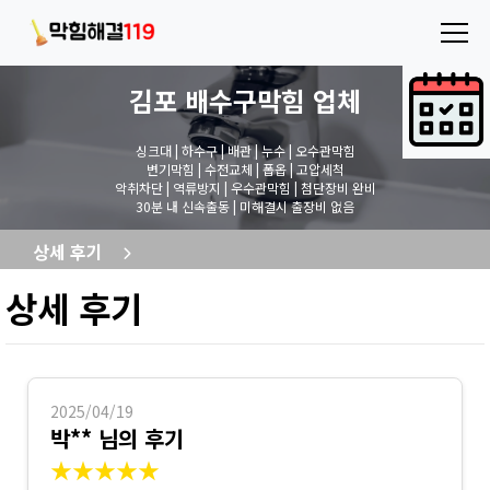
김포 배수구막힘
업체
싱크대 | 하수구 | 배관 | 누수 | 오수관막힘
변기막힘 | 수전교체 | 폽옵 | 고압세척
악취차단 | 역류방지 | 우수관막힘 | 첨단장비 완비
30분 내 신속출동 | 미해결시 출장비 없음
상세 후기
상세 후기
2025/04/19
박** 님의 후기
★★★★★