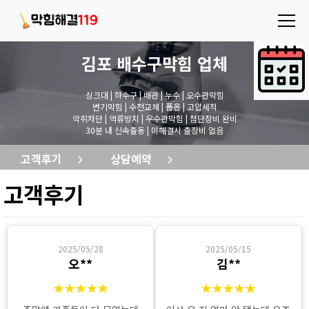
김포 배수구막힘
업체
싱크대 | 하수구 | 배관 | 누수 | 오수관막힘
변기막힘 | 수전교체 | 폽옵 | 고압세척
악취차단 | 역류방지 | 우수관막힘 | 첨단장비 완비
30분 내 신속출동 | 미해결시 출장비 없음
고객후기
상담예약
고객후기
2025/05/28
2025/05/15
오**
김**
★★★★★
★★★★★