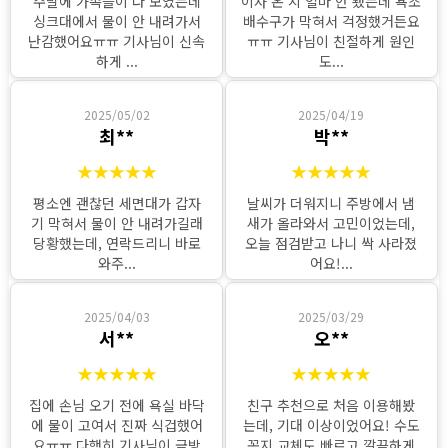
주말에 가족들이 다 모였는데
이사 온 지 얼마 안 됐는데 욕조
싱크대에서 물이 안 내려가서
배수구가 막혀서 걱정했거든요
난감했어요ㅠㅠ 기사님이 신속
ㅠㅠ 기사님이 친절하게 원인
하게 ...
도...
2025/05/02
2025/04/19
최**
박**
★★★★★
★★★★★
평소엔 괜찮던 세면대가 갑자
날씨가 더워지니 주방에서 냄
기 막혀서 물이 안 내려가길래
새가 올라와서 고민이었는데,
당황했는데, 연락드리니 바로
오늘 점검받고 나니 싹 사라졌
와주...
어요!...
2025/04/03
2025/03/29
서**
오**
★★★★★
★★★★★
집에 손님 오기 전에 욕실 바닥
친구 추천으로 처음 이용해봤
에 물이 고여서 진짜 식겁했어
는데, 기대 이상이었어요! 수도
요ㅠㅠ 다행히 기사님이 금방
꼭지 교체도 빠르고 깔끔하게