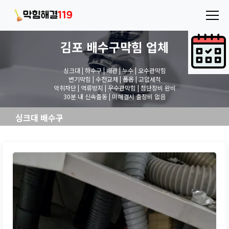
김포 배수구막힘
업체
싱크대 | 하수구 | 배관 | 누수 | 오수관막힘
변기막힘 | 수전교체 | 폽옵 | 고압세척
악취차단 | 역류방지 | 우수관막힘 | 첨단장비 완비
30분 내 신속출동 | 미해결시 출장비 없음
싱크대 배수구