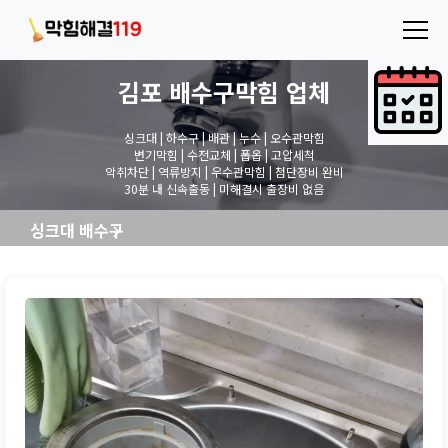
김포 배수구막힘
업체
싱크대 | 하수구 | 배관 | 누수 | 오수관막힘
변기막힘 | 수전교체 | 폽옵 | 고압세척
악취차단 | 역류방지 | 우수관막힘 | 첨단장비 완비
30분 내 신속출동 | 미해결시 출장비 없음
싱크대 배수구