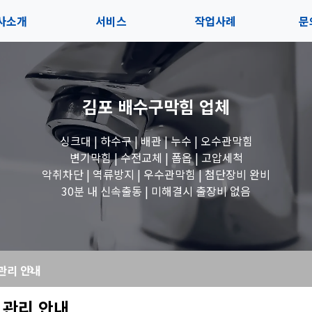
사소개
서비스
작업사례
문
사소개
솔루션
전체보기
상
김포 배수구막힘
업체
내사항
블로그
세면대 작업
고
싱크대 | 하수구 | 배관 | 누수 | 오수관막힘
시는길
변기 작업
변기막힘 | 수전교체 | 폽옵 | 고압세척
악취차단 | 역류방지 | 우수관막힘 | 첨단장비 완비
욕조 작업
30분 내 신속출동 | 미해결시 출장비 없음
하수구 작업
관리 안내
수도꼭지 작업
 관리 안내