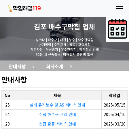
김포 배수구막힘
업체
싱크대 | 하수구 | 배관 | 누수 | 오수관막힘
변기막힘 | 수전교체 | 폽옵 | 고압세척
악취차단 | 역류방지 | 우수관막힘 | 첨단장비 완비
30분 내 신속출동 | 미해결시 출장비 없음
안내사항
회사소개
안내사항
No
제목
작성일
25
설비 유지보수 및 AS 서비스 안내
2025/05/15
24
주택 하수구 관리 안내
2025/04/10
23
긴급 출동 서비스 안내
2025/03/20